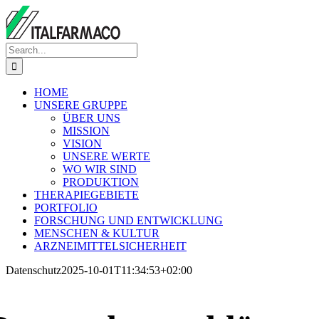
Skip
to
content
Search
for:
HOME
UNSERE GRUPPE
ÜBER UNS
MISSION
VISION
UNSERE WERTE
WO WIR SIND
PRODUKTION
THERAPIEGEBIETE
PORTFOLIO
FORSCHUNG UND ENTWICKLUNG
MENSCHEN & KULTUR
ARZNEIMITTELSICHERHEIT
Datenschutz
2025-10-01T11:34:53+02:00