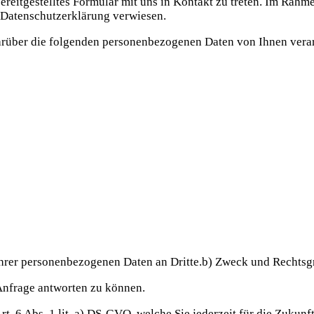
bereitgestelltes Formular mit uns in Kontakt zu treten. Im Rah
 Datenschutzerklärung verwiesen.
über die folgenden personenbezogenen Daten von Ihnen verar
Ihrer personenbezogenen Daten an Dritte.b) Zweck und Rechts
Anfrage antworten zu können.
rt. 6 Abs. 1 lit. a) DS-GVO, welche Sie jederzeit für die Zukun