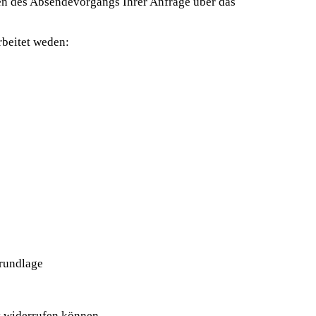
men des Absendevorgangs Ihrer Anfrage über das
beitet weden:
grundlage
ft widerrufen können.